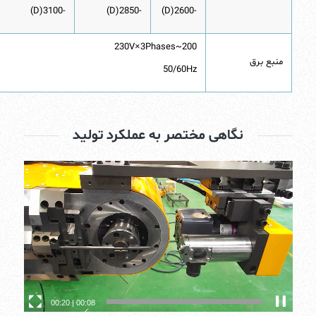
-3100(D)
-2850(D)
-2600(D)
200~230V×3Phases
منبع برق
50/60Hz
نگاهی مختصر به عملکرد تولید
00:20
|
00:13