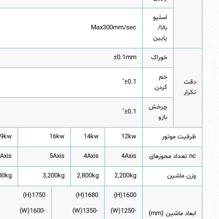
اسلیو
بالا/
Max300mm/sec
پایین
خوراک
±0.1mm
خم
±0.1˚
دقت
کردن
تکرار
چرخش
±0.1˚
بازو
ظرفیت موتور
12kw
14kw
16kw
19kw
nc تعداد محورهای
4Axis
4Axis
5Axis
Axis
وزن ماشین
2,200kg
2,800kg
3,200kg
00kg
1750(H)
1680(H)
1600(H)
-1600(W)
-1350(W)
-1250(W)
ابعاد ماشین (mm)