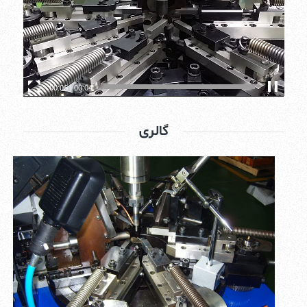
00:06
|
00:06
گالری