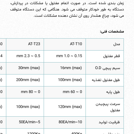
زمان بندی شده است. در صورت اتمام مفتول یا مشکلات در پردازش،
دستگاه به طور خودکار متوقف می شود. هنگامی که این دستگاه متوقف
می شود، چراغ هشدار روی آن نشان دهنده مشکلات است.
مشخصات فنی:
مدل
AT-T10
AT-T23
40
قطر مفتول
0.15 ~ 1.0 mm
0.5 ~ 2.3 mm
4.0 mm
سیم پیچی O.D
16mm (max)
30mm (max)
x)
طول مفتول تغذیه
100mm (max)
200mm (max)
x)
طول پایه
0 ~ 60 mm
0 ~ 80 mm
0 ~ 100 mm
سرعت پیچیدن
x)
100mm (max)
120mm (max)
مفتول
ظرفیت تولید
10~80EA/min
5~50EA/min
0~40EA/min