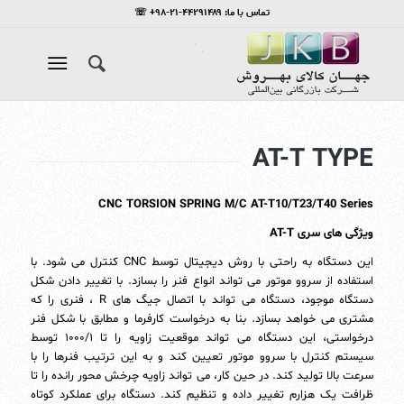
تماس با ما: ۴۴۲۹۱۴۸۹-۲۱-۹۸+ ☏
AT-T TYPE
CNC TORSION SPRING M/C AT-T10/T23/T40 Series
ویژگی های سری AT-T
این دستگاه به راحتی با روش دیجیتال توسط CNC کنترل می شود. با
استفاده از سروو موتور می تواند انواع فنر را بسازد. با تغییر دادن شکل
دستگاه موجود، دستگاه می تواند با اتصال جیگ های R ، فنری را که
مشتری می خواهد بسازد. بنا به درخواست کارفرما و مطابق با شکل فنر
درخواستی، این دستگاه می تواند موقعیت زاویه را تا ۱۰۰۰/۱ توسط
سیستم کنترل با سروو موتور تعیین کند و به این ترتیب فنرها را با
سرعت بالا تولید کند. در حین کار، می تواند زاویه چرخش محور رانده را تا
ظرافت یک هزارم تغییر داده و تنظیم کند. دستگاه برای عملکرد کوتاه