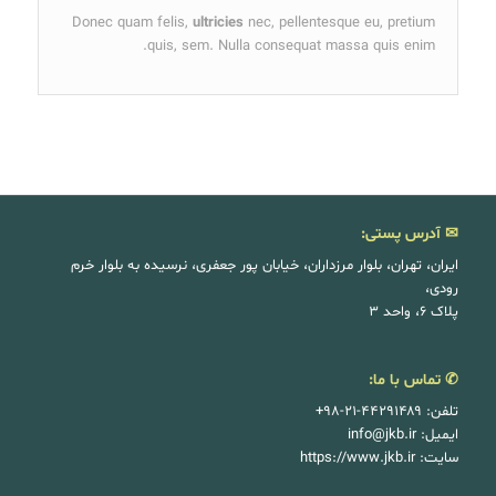
Donec quam felis,
ultricies
nec, pellentesque eu, pretium
quis, sem. Nulla consequat massa quis enim.
✉ آدرس پستی:
ایران، تهران، بلوار مرزداران، خیابان پور جعفری، نرسیده به بلوار خرم
رودی،
پلاک ۶، واحد ۳
✆ تماس با ما:
تلفن: ۴۴۲۹۱۴۸۹-۲۱-۹۸+
ایمیل:
info@jkb.ir
سایت:
https://www.jkb.ir